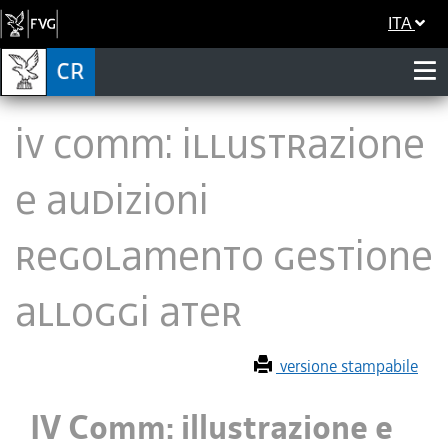
ITA
IV Comm: illustrazione
e audizioni
regolamento gestione
alloggi Ater
versione stampabile
IV Comm: illustrazione e