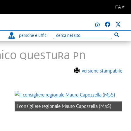
ITA
@
persone e uffici
Esegui r
Ricerca
nico Questura Pn
versione stampabile
Il consigliere regionale Mauro Capozzella (M5S)