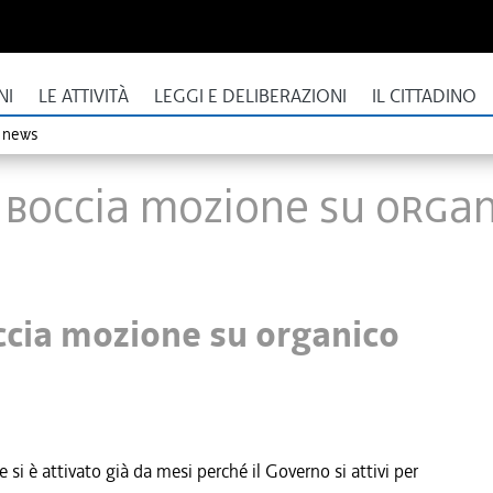
NI
LE ATTIVITÀ
LEGGI E DELIBERAZIONI
IL CITTADINO
o news
a boccia mozione su orga
ccia mozione su organico
 è attivato già da mesi perché il Governo si attivi per