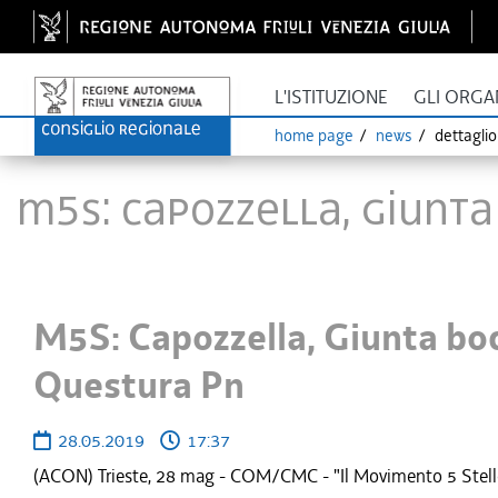
L'ISTITUZIONE
GLI ORGA
home page
news
dettagli
M5S: Capozzella, Giunt
M5S: Capozzella, Giunta bo
Questura Pn
28.05.2019
17:37
(ACON) Trieste, 28 mag - COM/CMC - "Il Movimento 5 Stelle si