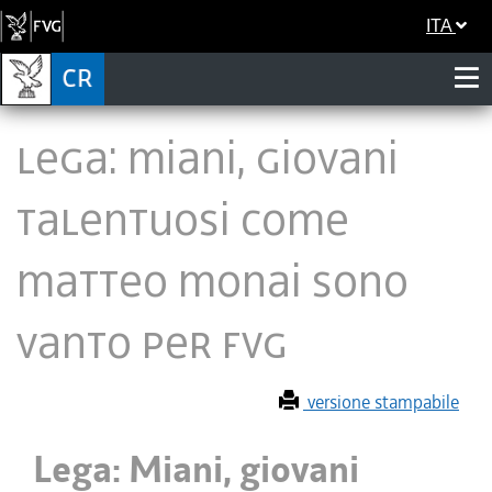
ITA
Lega: Miani, giovani
talentuosi come
Matteo Monai sono
vanto per FVG
versione stampabile
Lega: Miani, giovani