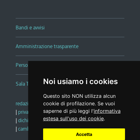
Bandi e avvisi
Amministrazione trasparente
Persone e Uffici
Noi usiamo i cookies
Sala Tiziano Tessitori
Questo sito NON utilizza alcun
redazione web
|
note legali
|
glossario
cookie di profilazione. Se vuoi
saperne di più leggi l'
informativa
|
privacy
|
social media policy
estesa sull'uso dei cookie
.
|
dichiarazione di accessibilità
|
feedback
|
cambio preferenze cookie
Accetta