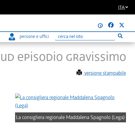
ITA
@
persone e uffici
Esegui r
Ricerca
UD episodio gravissimo
versione stampabile
La consigliera regionale Maddalena Spagnolo (Lega)