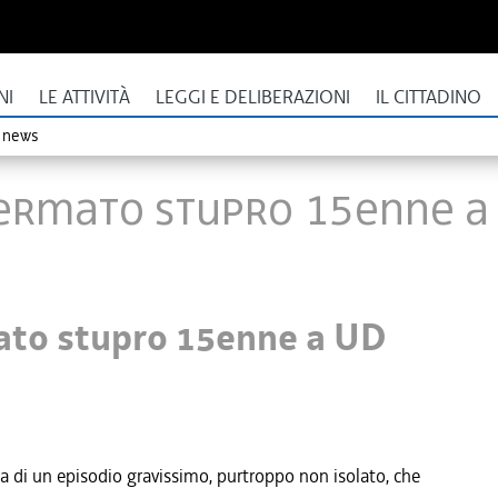
NI
LE ATTIVITÀ
LEGGI E DELIBERAZIONI
IL CITTADINO
o news
fermato stupro 15enne a 
ato stupro 15enne a UD
 di un episodio gravissimo, purtroppo non isolato, che