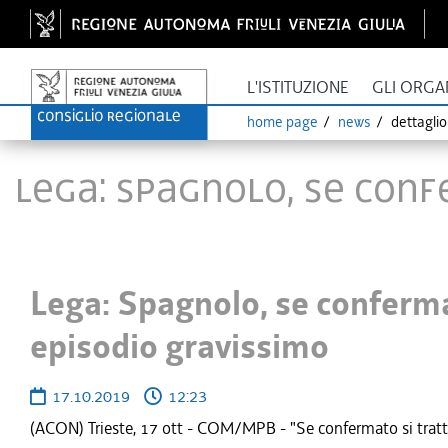
L'ISTITUZIONE
GLI ORGA
home page
news
dettagli
Lega: Spagnolo, se con
Lega: Spagnolo, se conferm
episodio gravissimo
17.10.2019
12:23
(ACON) Trieste, 17 ott - COM/MPB - "Se confermato si tratta