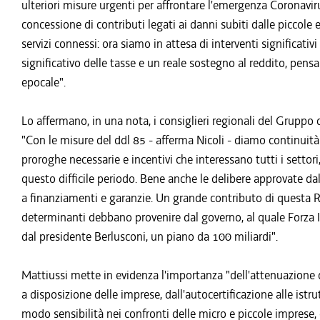
ulteriori misure urgenti per affrontare l'emergenza Coronavirus
concessione di contributi legati ai danni subiti dalle piccole 
servizi connessi: ora siamo in attesa di interventi significati
significativo delle tasse e un reale sostegno al reddito, p
epocale".
Lo affermano, in una nota, i consiglieri regionali del Gruppo 
"Con le misure del ddl 85 - afferma Nicoli - diamo continuità
proroghe necessarie e incentivi che interessano tutti i settor
questo difficile periodo. Bene anche le delibere approvate dal
a finanziamenti e garanzie. Un grande contributo di questa 
determinanti debbano provenire dal governo, al quale Forza I
dal presidente Berlusconi, un piano da 100 miliardi".
Mattiussi mette in evidenza l'importanza "dell'attenuazione d
a disposizione delle imprese, dall'autocertificazione alle ist
modo sensibilità nei confronti delle micro e piccole imprese, 