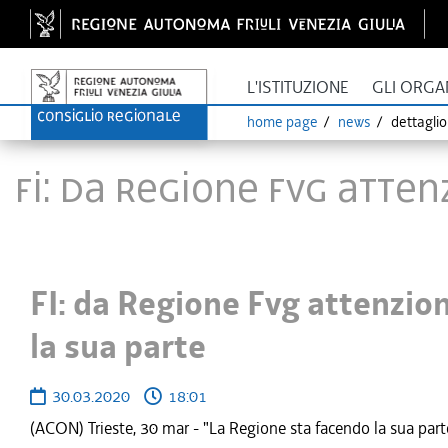
L'ISTITUZIONE
GLI ORGA
home page
news
dettagli
FI: da Regione Fvg atte
FI: da Regione Fvg attenzio
la sua parte
30.03.2020
18:01
(ACON) Trieste, 30 mar - "La Regione sta facendo la sua parte