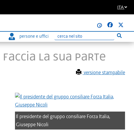
ITA
@
persone e uffici
Esegui r
Ricerca
 faccia la sua parte
versione stampabile
Il presidente del gruppo consiliare Forza Italia,
Giuseppe Nicoli