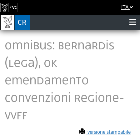
ITA
Omnibus: Bernardis
(Lega), ok
emendamento
convenzioni Regione-
Vvff
versione stampabile