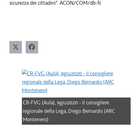
sicurezza dei cittadini". ACON/COM/db-fc
CR-FVG (Aula), 9giu2020 - il consigliere
regionale della Lega, Diego Bernardis (ARC
Montenero)