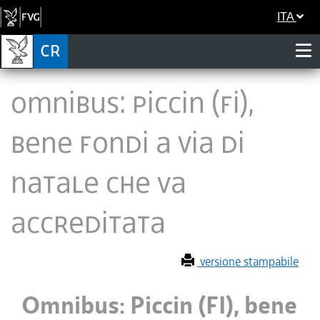
ITA
Omnibus: Piccin (FI),
bene fondi a Via di
Natale che va
accreditata
versione stampabile
Omnibus: Piccin (FI), bene