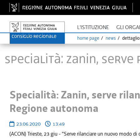
L'ISTITUZIONE
GLI ORGA
home page
news
dettagli
Specialità: Zanin, serv
Specialità: Zanin, serve ril
Regione autonoma
23.06.2020
13:49
(ACON) Trieste, 23 giu - "Serve rilanciare un nuovo modo di c