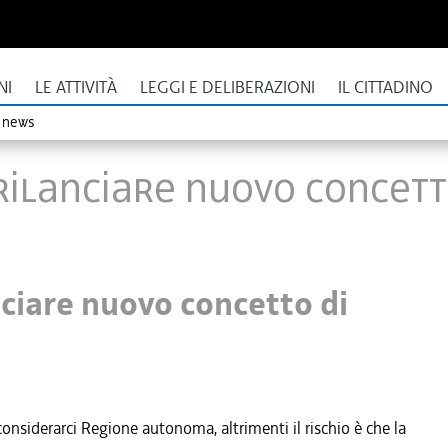
NI
LE ATTIVITÀ
LEGGI E DELIBERAZIONI
IL CITTADINO
o news
e rilanciare nuovo conce
anciare nuovo concetto di
onsiderarci Regione autonoma, altrimenti il rischio è che la