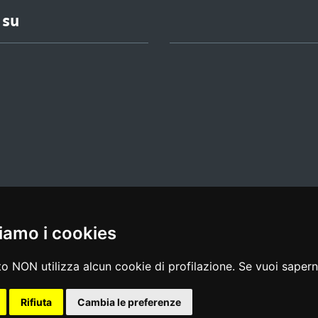
 su
iamo i cookies
l media policy
|
dichiarazione di accessibilità
|
feedback
o NON utilizza alcun cookie di profilazione. Se vuoi saperne
Rifiuta
Cambia le preferenze