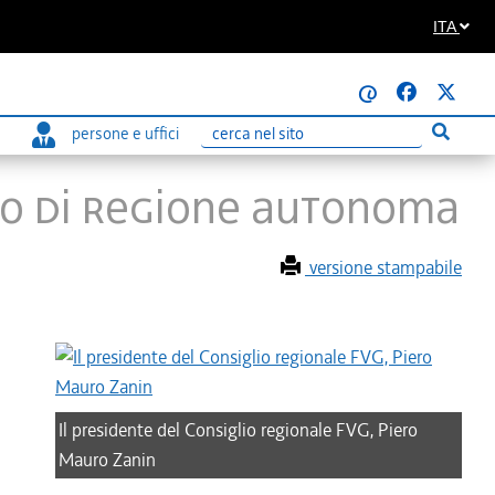
ITA
@
persone e uffici
Esegui r
Ricerca
tto di Regione autonoma
versione stampabile
Il presidente del Consiglio regionale FVG, Piero
Mauro Zanin