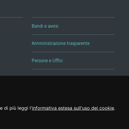
Bandi e avvisi
Amministrazione trasparente
Persone e Uffici
Sala Tiziano Tessitori
Realizzato da
 di più leggi l'
informativa estesa sull'uso dei cookie
.