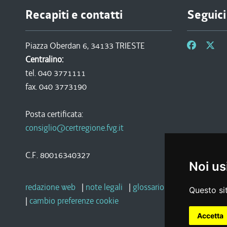
Recapiti e contatti
Seguici
Piazza Oberdan 6, 34133 TRIESTE
Centralino:
tel. 040 3771111
fax. 040 3773190
Posta certificata:
consiglio@certregione.fvg.it
C.F. 80016340327
Noi us
redazione web
|
note legali
|
glossario
|
privacy
|
socia
Questo sit
|
cambio preferenze cookie
Accetta