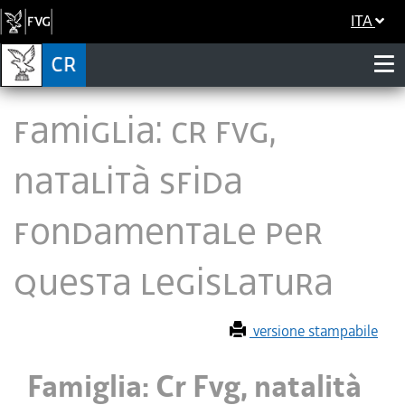
ITA
Famiglia: Cr Fvg,
natalità sfida
fondamentale per
questa legislatura
versione stampabile
Famiglia: Cr Fvg, natalità