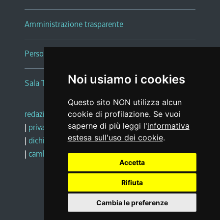
Amministrazione trasparente
Persone e Uffici
Noi usiamo i cookies
Sala Tiziano Tessitori
Questo sito NON utilizza alcun
redazione web
|
note legali
|
glossario
cookie di profilazione. Se vuoi
saperne di più leggi l'
informativa
|
privacy
|
social media policy
estesa sull'uso dei cookie
.
|
dichiarazione di accessibilità
|
feedback
|
cambio preferenze cookie
Accetta
Rifiuta
Realizzato da
Cambia le preferenze