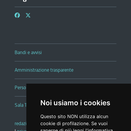
Bandi e avvisi
Amministrazione trasparente
Persone e Uffici
Noi usiamo i cookies
Sala Tiziano Tessitori
Questo sito NON utilizza alcun
redazione web
|
note legali
|
glossario
cookie di profilazione. Se vuoi
saperne di più leggi l'
informativa