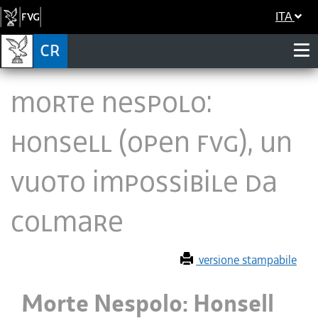
ITA
Morte Nespolo:
Honsell (Open Fvg), un
vuoto impossibile da
colmare
versione stampabile
Morte Nespolo: Honsell