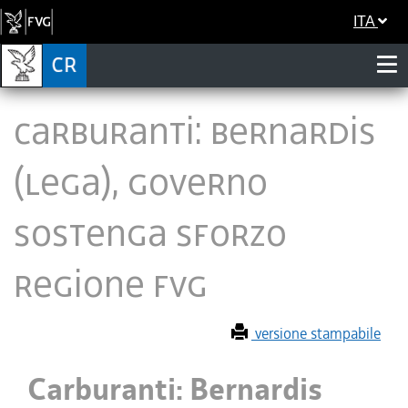
ITA
Carburanti: Bernardis
(Lega), Governo
sostenga sforzo
Regione Fvg
versione stampabile
Carburanti: Bernardis