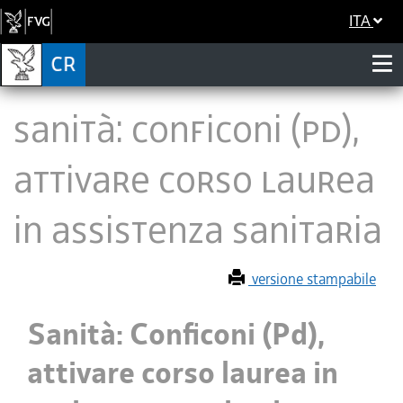
ITA
Sanità: Conficoni (Pd),
attivare corso laurea
in assistenza sanitaria
versione stampabile
Sanità: Conficoni (Pd),
attivare corso laurea in