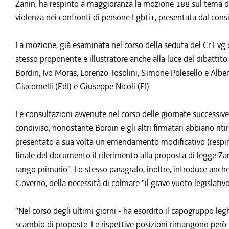
Zanin, ha respinto a maggioranza la mozione 188 sul tema del
violenza nei confronti di persone Lgbti+, presentata dal cons
La mozione, già esaminata nel corso della seduta del Cr Fvg d
stesso proponente e illustratore anche alla luce del dibatt
Bordin, Ivo Moras, Lorenzo Tosolini, Simone Polesello e Albe
Giacomelli (FdI) e Giuseppe Nicoli (FI).
Le consultazioni avvenute nel corso delle giornate successiv
condiviso, nonostante Bordin e gli altri firmatari abbiano rit
presentato a sua volta un emendamento modificativo (respint
finale del documento il riferimento alla proposta di legge Za
rango primario". Lo stesso paragrafo, inoltre, introduce anche 
Governo, della necessità di colmare "il grave vuoto legislativo
"Nel corso degli ultimi giorni - ha esordito il capogruppo le
scambio di proposte. Le rispettive posizioni rimangono però d