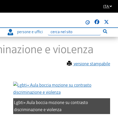
ITA
@
persone e uffici
Esegui r
Ricerca
minazione e violenza
versione stampabile
Lgbti+:Aula boccia mozione su contrasto
discriminazione e violenza