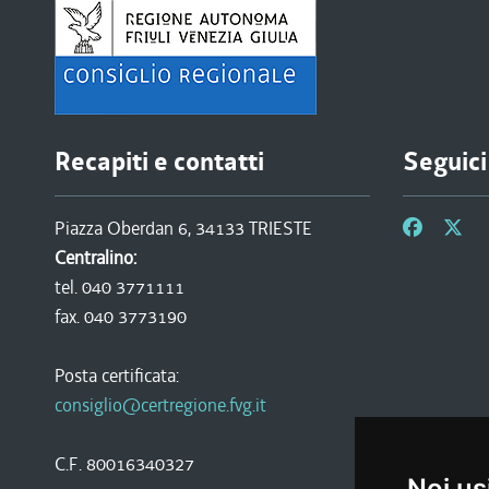
Recapiti e contatti
Seguici
Piazza Oberdan 6, 34133 TRIESTE
Centralino:
tel. 040 3771111
fax. 040 3773190
Posta certificata:
consiglio@certregione.fvg.it
C.F. 80016340327
Noi us