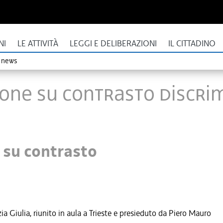
NI
LE ATTIVITÀ
LEGGI E DELIBERAZIONI
IL CITTADINO
o news
ione su contrasto discri
 su contrasto
zia Giulia, riunito in aula a Trieste e presieduto da Piero Mauro