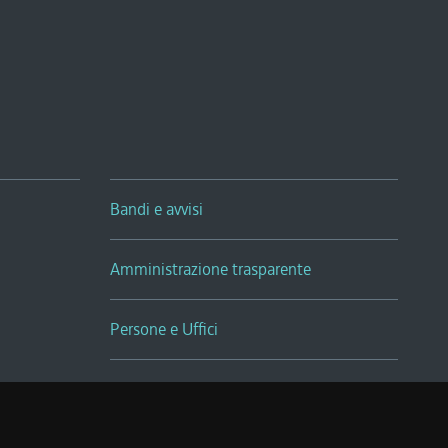
Bandi e avvisi
Amministrazione trasparente
Persone e Uffici
Sala Tiziano Tessitori