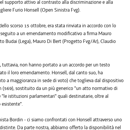
 supporto attivo al contrasto alla discriminazione e alla
igliere Furio Honsell (Open Sinistra Fvg).
ello scorso 15 ottobre, era stata rinviata in accordo con lo
ito seguito a un emendamento modificativo a firma Mauro
rto Budai (Lega), Mauro Di Bert (Progetto Fvg/Ar), Claudio
e, tuttavia, non hanno portato a un accordo per un testo
irato il loro emendamento. Honsell, dal canto suo, ha
o a maggioranza in sede di voto) che toglieva dal dispositivo
n (569), sostituito da un più generico "un atto normativo di
"le istituzioni parlamentari" quali destinatarie, oltre al
 esistente".
ghista Bordin - ci siamo confrontati con Honsell attraverso uno
istinte. Da parte nostra, abbiamo offerto la disponibilità nel