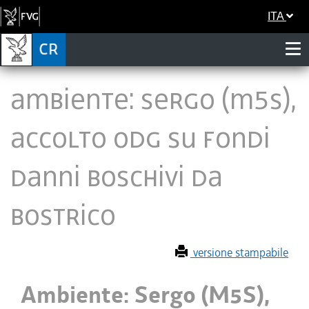
ITA
Ambiente: Sergo (M5S),
accolto Odg su fondi
danni boschivi da
bostrico
versione stampabile
Ambiente: Sergo (M5S),