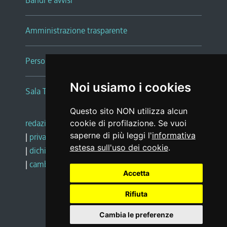
Bandi e avvisi
Amministrazione trasparente
Persone e Uffici
Noi usiamo i cookies
Sala Tiziano Tessitori
Questo sito NON utilizza alcun
redazione web
|
note legali
|
glossario
cookie di profilazione. Se vuoi
saperne di più leggi l'
informativa
|
privacy
|
social media policy
estesa sull'uso dei cookie
.
|
dichiarazione di accessibilità
|
feedback
|
cambio preferenze cookie
Accetta
Rifiuta
Realizzato da
Cambia le preferenze