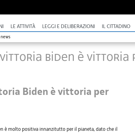
NI
LE ATTIVITÀ
LEGGI E DELIBERAZIONI
IL CITTADINO
o news
 vittoria Biden è vittoria
toria Biden è vittoria per
n è molto positiva innanzitutto per il pianeta, dato che il