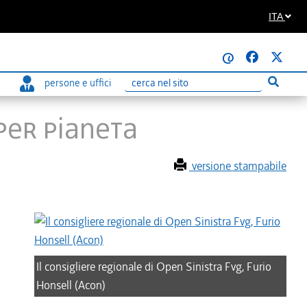
ITA
@
persone e uffici
Esegui r
Ricerca
 per pianeta
versione stampabile
Il consigliere regionale di Open Sinistra Fvg, Furio
Honsell (Acon)