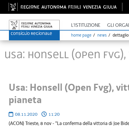
L'ISTITUZIONE
GLI ORGA
home page
news
dettagli
Usa: Honsell (Open Fvg),
Usa: Honsell (Open Fvg), vit
pianeta
08.11.2020
11:20
(ACON) Trieste, 8 nov - "La conferma della vittoria di Joe Bide