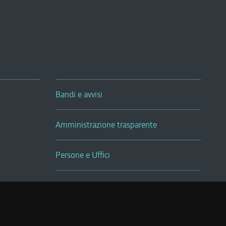
Bandi e avvisi
Amministrazione trasparente
Persone e Uffici
Sala Tiziano Tessitori