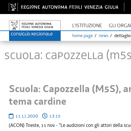
L'ISTITUZIONE
GLI ORGA
home page
news
dettagli
Scuola: Capozzella (M5
Scuola: Capozzella (M5S), a
tema cardine
11.11.2020
13:15
(ACON) Trieste, 11 nov - "Le audizioni con gli attori della s