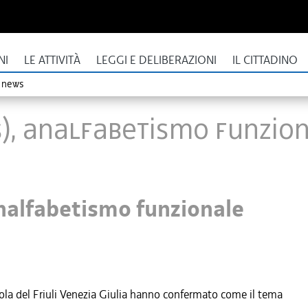
NI
LE ATTIVITÀ
LEGGI E DELIBERAZIONI
IL CITTADINO
o news
S), analfabetismo funzio
nalfabetismo funzionale
cuola del Friuli Venezia Giulia hanno confermato come il tema