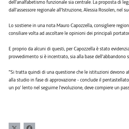
dell'analfabetismo funzionale sia centrale. La proposta di le
dall'assessore regionale all'Istruzione, Alessia Rosolen, nel 
Lo sostiene in una nota Mauro Capozzella, consigliere regio
consiliare volta ad ascoltare le opinioni dei principali portato
E proprio da alcuni di questi, per Capozzella è stato evidenz
provvedimento si è incentrato, sia alla base dell'abbandono s
"Si tratta quindi di una questione che le istituzioni devono af
alla studio in fase di approvazione - conclude il pentastellat
un po' lento nel seguirne l'evoluzione, deve compiere un p