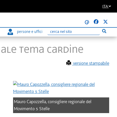
ITA
@
persone e uffici
Esegui r
Ricerca
nale tema cardine
versione stampabile
Mauro Capozzella, consigliere regionale del
Movimento 5 Stelle