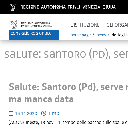
L'ISTITUZIONE
GLI ORGA
home page
news
dettagli
Salute: Santoro (Pd), 
Salute: Santoro (Pd), serve
ma manca data
13.11.2020
14:50
(ACON) Trieste, 13 nov - "Il tempo delle pacche sulle spalle 