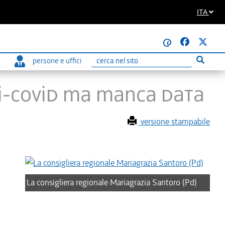
ITA
@
persone e uffici
Esegui r
Ricerca
ti-Covid ma manca data
versione stampabile
La consigliera regionale Mariagrazia Santoro (Pd)