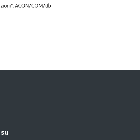
ssunzioni". ACON/COM/db
 su