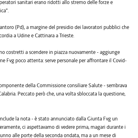
eratori sanitari erano ridotti allo stremo delle forze e
ica".
antoro (Pd), a margine del presidio dei lavoratori pubblici che
cordia a Udine e Cattinara a Trieste.
ono costretti a scendere in piazza nuovamente - aggiunge
ne Fvg poco attenta: serve personale per affrontare il Covid-
 componente della Commissione consiliare Salute - sembrava
Calabria. Peccato però che, una volta sbloccata la questione,
onclude la nota - è stato annunciato dalla Giunta Fvg un
nceramente, ci aspettavamo di vedere prima, magari durante i
autunno alle porte della seconda ondata, ma a un mese di