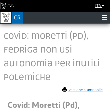
ITA
Covid: Moretti (Pd),
Fedriga non usi
autonomia per inutili
polemiche
versione stampabile
Covid: Moretti (Pd),