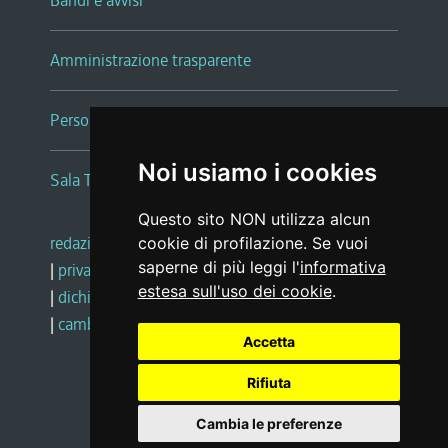
Bandi e avvisi
Amministrazione trasparente
Persone e Uffici
Noi usiamo i cookies
Sala Tiziano Tessitori
Questo sito NON utilizza alcun
redazione web
|
note legali
|
glossario
cookie di profilazione. Se vuoi
saperne di più leggi l'
informativa
|
privacy
|
social media policy
estesa sull'uso dei cookie
.
|
dichiarazione di accessibilità
|
feedback
|
cambio preferenze cookie
Accetta
Rifiuta
Realizzato da
Cambia le preferenze