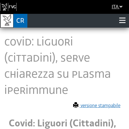
ITA
Covid: Liguori
(Cittadini), serve
chiarezza su plasma
iperimmune
versione stampabile
Covid: Liguori (Cittadini),