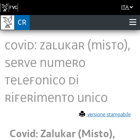
ITA
Covid: Zalukar (Misto),
serve numero
telefonico di
riferimento unico
versione stampabile
Covid: Zalukar (Misto),