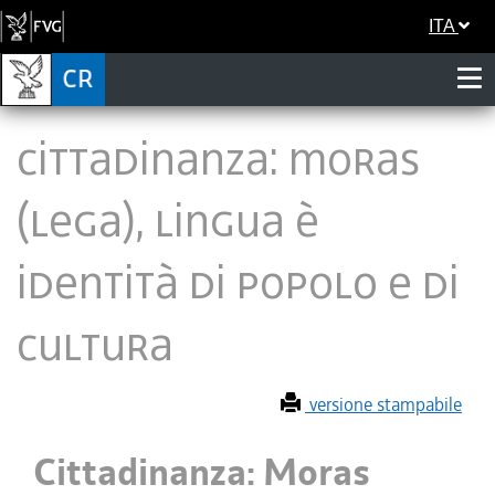
ITA
Cittadinanza: Moras
(Lega), lingua è
identità di popolo e di
cultura
versione stampabile
Cittadinanza: Moras