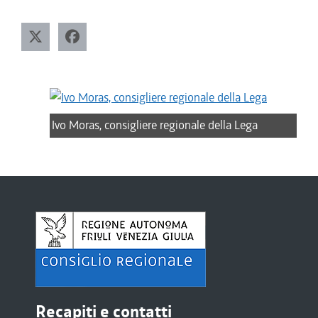
Ivo Moras, consigliere regionale della Lega
Recapiti e contatti