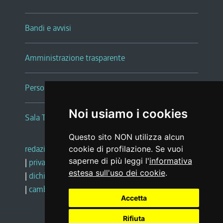
Bandi e avvisi
Amministrazione trasparente
Persone e Uffici
Noi usiamo i cookies
Sala Tiziano Tessitori
Questo sito NON utilizza alcun
redazione web
|
note legali
|
glossario
cookie di profilazione. Se vuoi
saperne di più leggi l'
informativa
|
privacy
|
social media policy
estesa sull'uso dei cookie
.
|
dichiarazione di accessibilità
|
feedback
|
cambio preferenze cookie
Accetta
Rifiuta