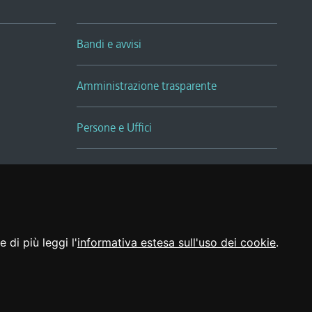
Bandi e avvisi
Amministrazione trasparente
Persone e Uffici
Sala Tiziano Tessitori
Realizzato da
 di più leggi l'
informativa estesa sull'uso dei cookie
.