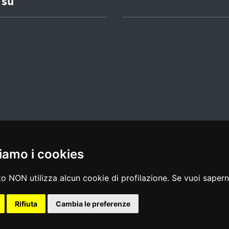
 su
iamo i cookies
l media policy
|
dichiarazione di accessibilità
|
feedback
o NON utilizza alcun cookie di profilazione. Se vuoi saperne
Rifiuta
Cambia le preferenze