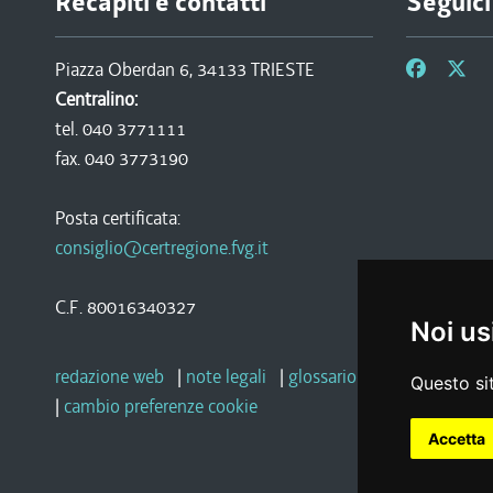
Recapiti e contatti
Seguici
Piazza Oberdan 6, 34133 TRIESTE
Centralino:
tel. 040 3771111
fax. 040 3773190
Posta certificata:
consiglio@certregione.fvg.it
C.F. 80016340327
Noi us
redazione web
|
note legali
|
glossario
|
privacy
|
socia
Questo sit
|
cambio preferenze cookie
Accetta