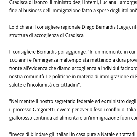
Gradisca di Isonzo. Il ministro degli Interni, Luciana Lamorge
fine al business dell'immigrazione fatto a spese degli italiani"
Lo dichiara il consigliere regionale Diego Bernardis (Lega), r
struttura di accoglienza di Gradisca.
Il consigliere Bernardis poi aggiunge: "In un momento in cui 
100 anni e l'emergenza maltempo sta mettendo a dura prova an
fronte all'evidenza che diamo accoglienza a individui facinoro
nostra comunità. Le politiche in materia di immigrazione di P
salute e l'incolumità dei cittadini".
"Nel mentre il nostro segretario federale ed ex ministro degl
il processo Gregoretti, ovvero per aver difeso i confini d'Itali
giallorosso continua ad alimentare un'immigrazione fuori contro
"Invece di blindare gli italiani in casa pure a Natale e trattarl