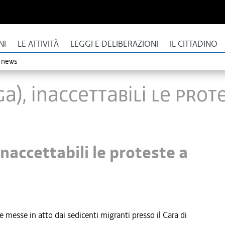
NI
LE ATTIVITÀ
LEGGI E DELIBERAZIONI
IL CITTADINO
o news
a), inaccettabili le prot
naccettabili le proteste a
te messe in atto dai sedicenti migranti presso il Cara di