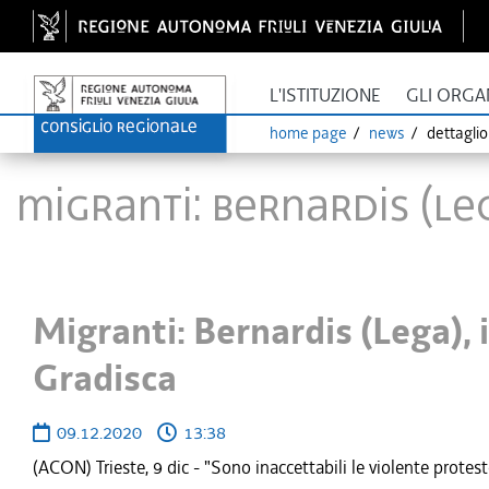
L'ISTITUZIONE
GLI ORGA
home page
news
dettagli
Migranti: Bernardis (Leg
Migranti: Bernardis (Lega), i
Gradisca
09.12.2020
13:38
(ACON) Trieste, 9 dic - "Sono inaccettabili le violente protes