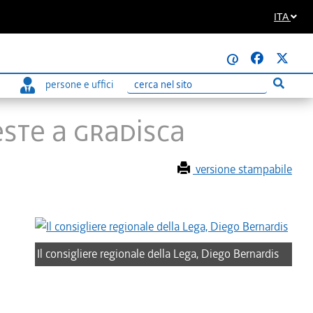
ITA
@
persone e uffici
Esegui r
Ricerca
este a Gradisca
versione stampabile
Il consigliere regionale della Lega, Diego Bernardis