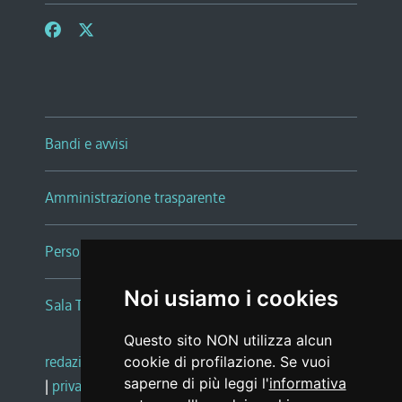
Bandi e avvisi
Amministrazione trasparente
Persone e Uffici
Noi usiamo i cookies
Sala Tiziano Tessitori
Questo sito NON utilizza alcun
redazione web
|
note legali
|
glossario
cookie di profilazione. Se vuoi
saperne di più leggi l'
informativa
|
privacy
|
social media policy