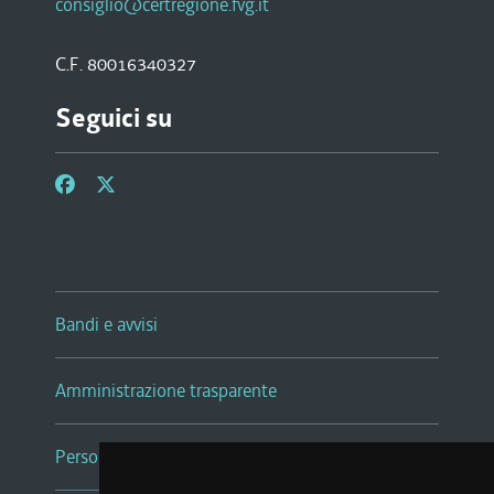
consiglio@certregione.fvg.it
C.F. 80016340327
Seguici su
Bandi e avvisi
Amministrazione trasparente
Persone e Uffici