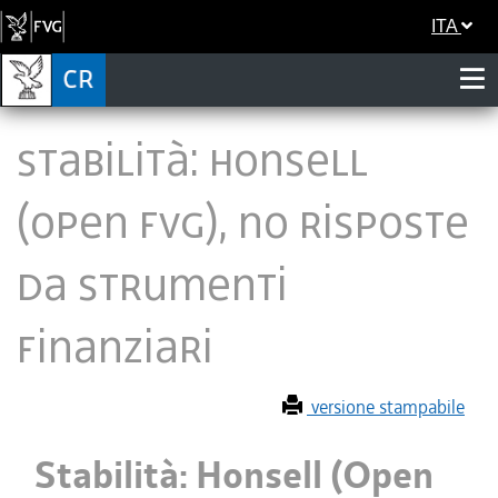
ITA
Stabilità: Honsell
(Open Fvg), no risposte
da strumenti
finanziari
versione stampabile
Stabilità: Honsell (Open