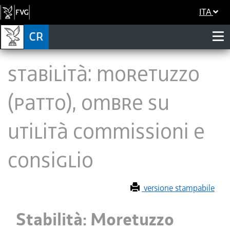
ITA
Stabilità: Moretuzzo
(Patto), ombre su
utilità Commissioni e
Consiglio
versione stampabile
Stabilità: Moretuzzo