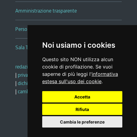
Amministrazione trasparente
Persone e Uffici
Noi usiamo i cookies
Sala Tiziano Tessitori
Questo sito NON utilizza alcun
redazione web
|
note legali
|
glossario
cookie di profilazione. Se vuoi
saperne di più leggi l'
informativa
|
privacy
|
social media policy
estesa sull'uso dei cookie
.
|
dichiarazione di accessibilità
|
feedback
|
cambio preferenze cookie
Accetta
Rifiuta
Realizzato da
Cambia le preferenze