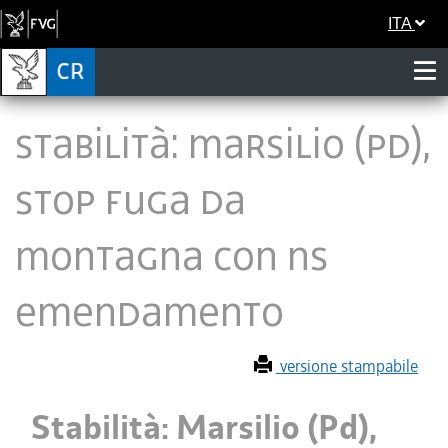
ITA
Stabilità: Marsilio (Pd),
stop fuga da
montagna con ns
emendamento
versione stampabile
Stabilità: Marsilio (Pd),