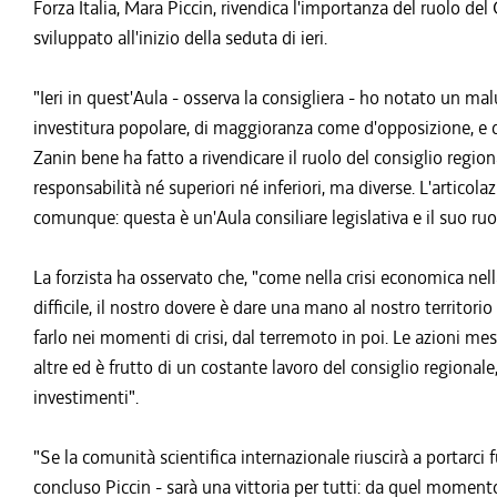
Forza Italia, Mara Piccin, rivendica l'importanza del ruolo del
sviluppato all'inizio della seduta di ieri.
"Ieri in quest'Aula - osserva la consigliera - ho notato un ma
investitura popolare, di maggioranza come d'opposizione, e de
Zanin bene ha fatto a rivendicare il ruolo del consiglio regio
responsabilità né superiori né inferiori, ma diverse. L'artico
comunque: questa è un'Aula consiliare legislativa e il suo ruo
La forzista ha osservato che, "come nella crisi economica nel
difficile, il nostro dovere è dare una mano al nostro territorio
farlo nei momenti di crisi, dal terremoto in poi. Le azioni me
altre ed è frutto di un costante lavoro del consiglio regionale
investimenti".
"Se la comunità scientifica internazionale riuscirà a portarc
concluso Piccin - sarà una vittoria per tutti: da quel momen