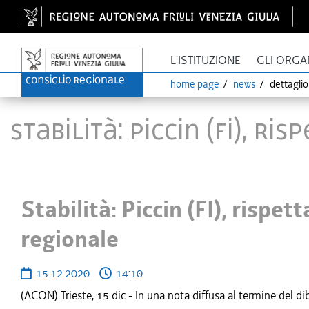
L'ISTITUZIONE
GLI ORGA
home page
news
dettagli
Stabilità: Piccin (FI), r
Stabilità: Piccin (FI), rispet
regionale
15.12.2020
14:10
(ACON) Trieste, 15 dic - In una nota diffusa al termine del dib