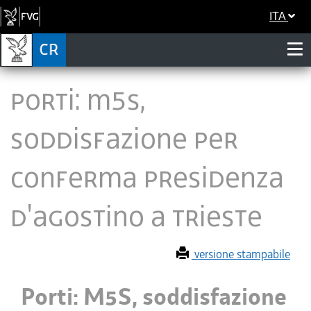
ITA
Porti: M5S,
soddisfazione per
conferma presidenza
D'Agostino a Trieste
versione stampabile
Porti: M5S, soddisfazione