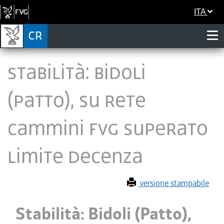
ITA
Stabilità: Bidoli
(Patto), su Rete
Cammini Fvg superato
limite decenza
versione stampabile
Stabilità: Bidoli (Patto),