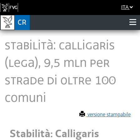
ITA
Stabilità: Calligaris
(Lega), 9,5 mln per
strade di oltre 100
comuni
versione stampabile
Stabilità: Calligaris