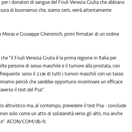
per i donatori di sangue del Friuli Venezia Giulia che abbiano
misura di buonsenso che, siamo certi, verrà attentamente
vo Moras e Giuseppe Ghersinich, primi firmatari di un ordine
he "il Friuli Venezia Giulia è la prima regione in Italia per
olte persone di sesso maschile e il tumore alla prostata, con
 frequente: sono il 21% di tutti i tumori maschili con un tasso
iteniamo perciò che sarebbe opportuno incentivare un efficace
verso il test del Psa".
o altruistico ma, al contempo, prevedere il test Psa - conclude
non solo come un atto di solidarietà verso gli altri, ma anche
lute". ACON/COM/db-fc