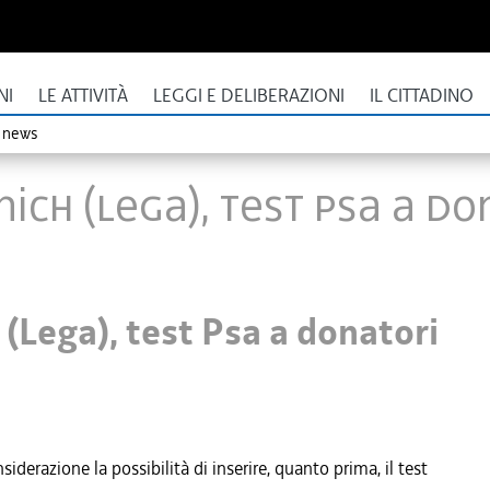
NI
LE ATTIVITÀ
LEGGI E DELIBERAZIONI
IL CITTADINO
o news
nich (Lega), test Psa a d
(Lega), test Psa a donatori
derazione la possibilità di inserire, quanto prima, il test