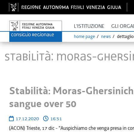
L'ISTITUZIONE
GLI ORGA
home page
news
dettagli
Stabilità: Moras-Ghersi
Stabilità: Moras-Ghersinich 
sangue over 50
17.12.2020
16:51
(ACON) Trieste, 17 dic - "Auspichiamo che venga presa in consi