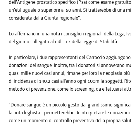
dell'Antigene prostatico specifico (Psa) come esame gratuito 
un'età uguale o superiore ai 50 anni. Si tratterebbe di una 
considerata dalla Giunta regionale".
Lo affermano in una nota i consiglieri regionali della Lega, I
del giorno collegato al ddl 117 della legge di Stabilità.
In particolare, i due rappresentanti del Carroccio aggiungono c
donazioni del sangue. Inoltre, tra i donatori si annoverano m
quasi mille nuovi casi annui, rimane per loro la neoplasia più
di incidenza di 140,2 casi all'anno ogni 100mila soggetti. R
metodo di prevenzione, come lo screening, da effettuarsi attra
"Donare sangue è un piccolo gesto dal grandissimo significat
la nota leghista - permetterebbe di interpretare le donazioni 
come un momento di controllo preventivo della propria sa