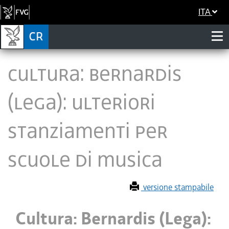
ITA
Cultura: Bernardis
(Lega): ulteriori
stanziamenti per
scuole di musica
versione stampabile
Cultura: Bernardis (Lega):