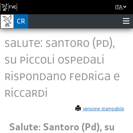
ITA
Salute: Santoro (Pd),
su piccoli ospedali
rispondano Fedriga e
Riccardi
versione stampabile
Salute: Santoro (Pd), su