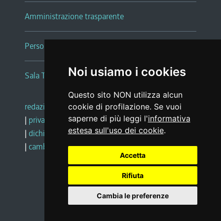
Amministrazione trasparente
Persone e Uffici
Noi usiamo i cookies
Sala Tiziano Tessitori
Questo sito NON utilizza alcun
redazione web
|
note legali
|
glossario
cookie di profilazione. Se vuoi
saperne di più leggi l'
informativa
|
privacy
|
social media policy
estesa sull'uso dei cookie
.
|
dichiarazione di accessibilità
|
feedback
|
cambio preferenze cookie
Accetta
Rifiuta
Realizzato da
Cambia le preferenze