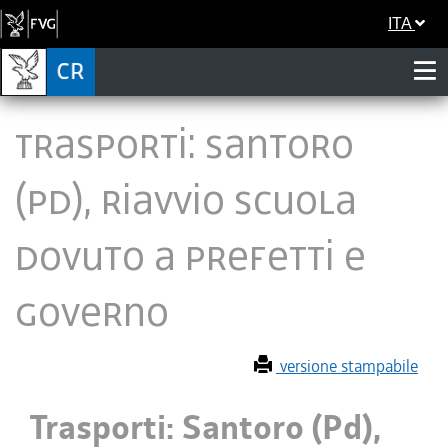
ITA
Trasporti: Santoro
(Pd), riavvio scuola
dovuto a prefetti e
Governo
versione stampabile
Trasporti: Santoro (Pd),