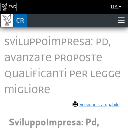
ITA
SviluppoImpresa: Pd,
avanzate proposte
qualificanti per legge
migliore
versione stampabile
SviluppoImpresa: Pd,