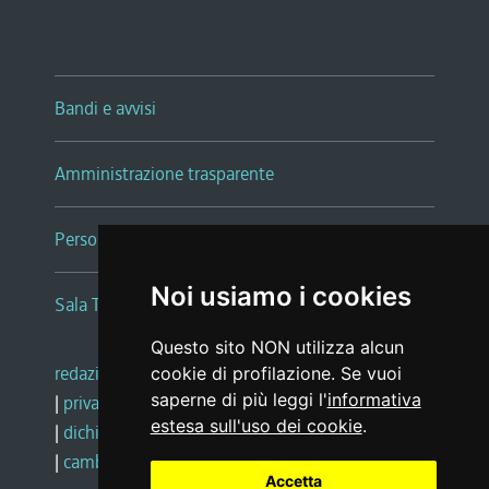
Bandi e avvisi
Amministrazione trasparente
Persone e Uffici
Noi usiamo i cookies
Sala Tiziano Tessitori
Questo sito NON utilizza alcun
redazione web
|
note legali
|
glossario
cookie di profilazione. Se vuoi
saperne di più leggi l'
informativa
|
privacy
|
social media policy
estesa sull'uso dei cookie
.
|
dichiarazione di accessibilità
|
feedback
|
cambio preferenze cookie
Accetta