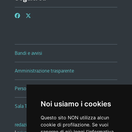
Bandi e avvisi
Amministrazione trasparente
Persone e Uffici
Noi usiamo i cookies
Sala Tiziano Tessitori
Questo sito NON utilizza alcun
redazione web
|
note legali
|
glossario
cookie di profilazione. Se vuoi
saperne di più leggi l'
informativa