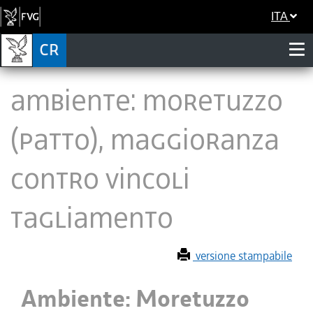
ITA
Ambiente: Moretuzzo
(Patto), maggioranza
contro vincoli
Tagliamento
versione stampabile
Ambiente: Moretuzzo