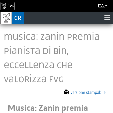
ITA
Musica: Zanin premia
pianista Di Bin,
eccellenza che
valorizza Fvg
versione stampabile
Musica: Zanin premia