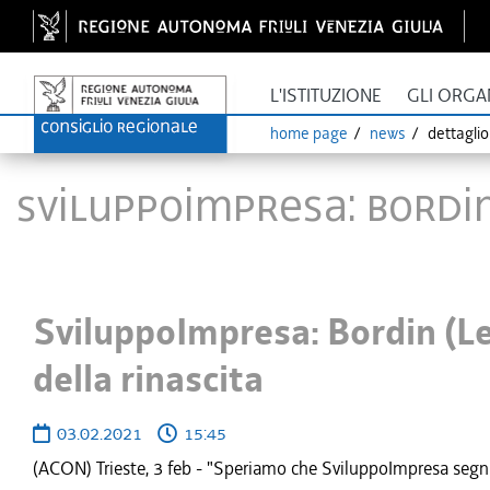
L'ISTITUZIONE
GLI ORGA
home page
news
dettagli
SviluppoImpresa: Bordin 
SviluppoImpresa: Bordin (Leg
della rinascita
03.02.2021
15:45
(ACON) Trieste, 3 feb - "Speriamo che SviluppoImpresa segni l'