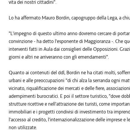
vita dei nostri cittadini".
Lo ha affermato Mauro Bordin, capogruppo della Lega, a chius
"L'impegno di questo ultimo anno dovremo cercare di portarl
convinzione - ha detto l'esponente di Maggioranza -. Che q
interventi fatti in Aula dai consiglieri delle Opposizioni. Gra
giorni e altri ne arriveranno con gli emendamenti".
Quanto ai contenuti del ddl, Bordin ne ha citati molti, soff
urbani e alle preoccupazioni "di chi alza la serranda ogni mat
vicinato, riqualificazione dei mercati e delle fiere, associazio
adempimenti burocratici. E poi il settore turistico, "dove dob
strutture ricettive e nell'attrazione dei turisti, come importa
immobiliari e i progetti condivisi di investimento tra imprend
l'accesso al credito, l'internazionalizzazione delle imprese e l
non utilizzate.