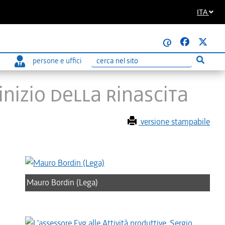
ITA
@
persone e uffici
Esegui r
Ricerca
nizio della rinascita
versione stampabile
Mauro Bordin (Lega)