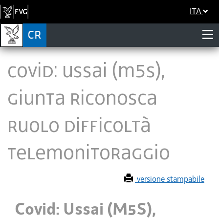
ITA
Covid: Ussai (M5S),
Giunta riconosca
ruolo difficoltà
telemonitoraggio
versione stampabile
Covid: Ussai (M5S),