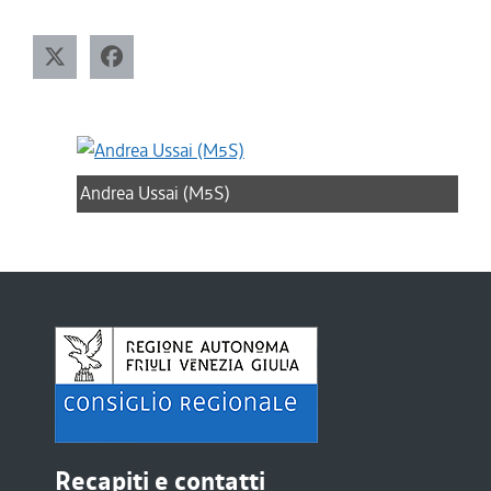
Andrea Ussai (M5S)
Recapiti e contatti