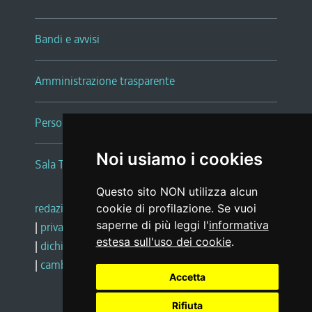
Bandi e avvisi
Amministrazione trasparente
Persone e Uffici
Noi usiamo i cookies
Sala Tiziano Tessitori
Questo sito NON utilizza alcun
redazione web
|
note legali
|
glossario
cookie di profilazione. Se vuoi
saperne di più leggi l'
informativa
|
privacy
|
social media policy
estesa sull'uso dei cookie
.
|
dichiarazione di accessibilità
|
feedback
|
cambio preferenze cookie
Accetta
Rifiuta