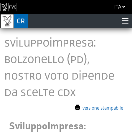
ITA
SviluppoImpresa:
Bolzonello (Pd),
nostro voto dipende
da scelte Cdx
versione stampabile
SviluppoImpresa: