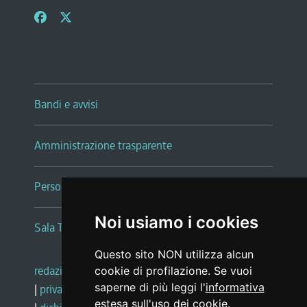
Bandi e avvisi
Amministrazione trasparente
Persone e Uffici
Noi usiamo i cookies
Sala Tiziano Tessitori
Questo sito NON utilizza alcun
redazione web
|
note legali
|
glossario
cookie di profilazione. Se vuoi
saperne di più leggi l'
informativa
|
privacy
|
social media policy
estesa sull'uso dei cookie
.