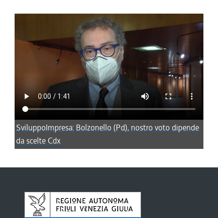
SviluppoImpresa: Bolzonello (Pd), nostro voto dipende
da scelte Cdx