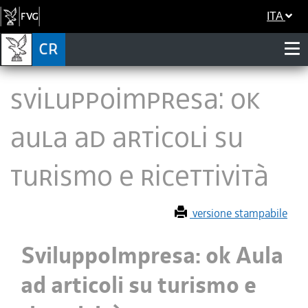
ITA
SviluppoImpresa: ok
Aula ad articoli su
turismo e ricettività
versione stampabile
SviluppoImpresa: ok Aula
ad articoli su turismo e