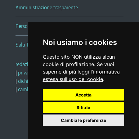
Amministrazione trasparente
Persone e Uffici
Noi usiamo i cookies
Sala Tiziano Tessitori
Questo sito NON utilizza alcun
redazione web
|
note legali
|
glossario
cookie di profilazione. Se vuoi
saperne di più leggi l'
informativa
|
privacy
|
social media policy
estesa sull'uso dei cookie
.
|
dichiarazione di accessibilità
|
feedback
|
cambio preferenze cookie
Accetta
Rifiuta
Realizzato da
Cambia le preferenze