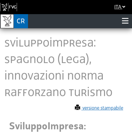
ITA
SviluppoImpresa:
Spagnolo (Lega),
innovazioni norma
rafforzano Turismo
versione stampabile
SviluppoImpresa: