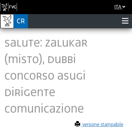
ITA
Salute: Zalukar
(Misto), dubbi
concorso Asugi
dirigente
comunicazione
versione stampabile