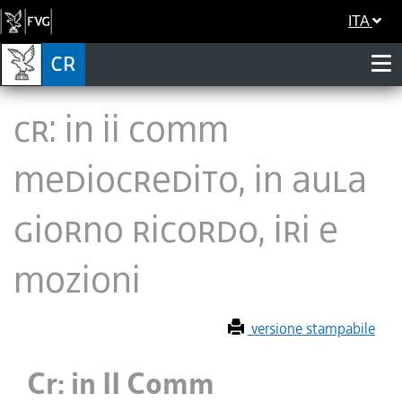
ITA
Cr: in II Comm
Mediocredito, in Aula
Giorno Ricordo, Iri e
mozioni
versione stampabile
Cr: in II Comm