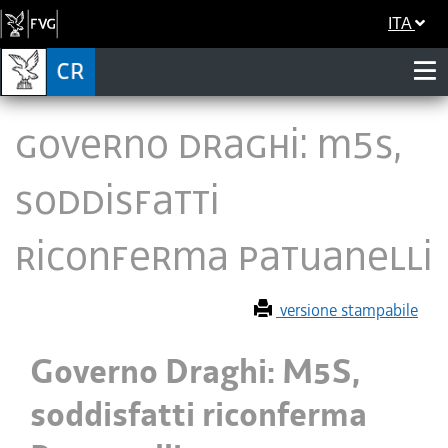
ITA
Governo Draghi: M5S,
soddisfatti
riconferma Patuanelli
versione stampabile
Governo Draghi: M5S,
soddisfatti riconferma