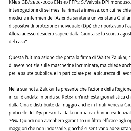
KN95 GB/2626-2006 EN149 FFP2 S/Valvola DPI monouso, le
interrogazione di sei mesi fa, rimasta inevasa, con cui ne chi
medici e infermieri dell'Azienda sanitaria univeristaria Giulia
dispositivi di protezione individuale (Dpi) che riportavano l'
Allora adesso desidero sapere dalla Giunta se lo scorso agost
del caso".
Questa l'ultima azione che porta la firma di Walter Zalukar,
di avere notizie sulle mascherine incriminate, ma chiede anch
per la salute pubblica, e in particolare per la sicurezza di lav
Nella sua nota, Zalukar fa presente che l'azione della Regione
in cui è andata in onda su Rete4 un'inchiesta giornalistica 
dalla Cina e distribuite da maggio anche in Friuli Venezia Gi
particelle del 6% prescritta dalla normativa, hanno evidenziato
70%. Quindi non avrebbero garantito un filtro efficace agli ope
maggiori che non indossarle, giacché si sentivano adeguatame