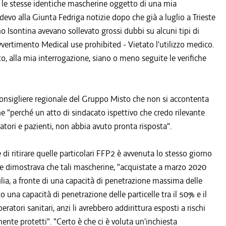
 stesse identiche mascherine oggetto di una mia
edevo alla Giunta Fedriga notizie dopo che già a luglio a Trieste
no Isontina avevano sollevato grossi dubbi su alcuni tipi di
avvertimento Medical use prohibited - Vietato l'utilizzo medico.
o, alla mia interrogazione, siano o meno seguite le verifiche
 consigliere regionale del Gruppo Misto che non si accontenta
e "perché un atto di sindacato ispettivo che credo rilevante
oratori e pazienti, non abbia avuto pronta risposta".
 di ritirare quelle particolari FFP2 è avvenuta lo stesso giorno
che dimostrava che tali mascherine, "acquistate a marzo 2020
ulia, a fronte di una capacità di penetrazione massima delle
 una capacità di penetrazione delle particelle tra il 50% e il
ratori sanitari, anzi li avrebbero addirittura esposti a rischi
nte protetti". "Certo è che ci è voluta un'inchiesta