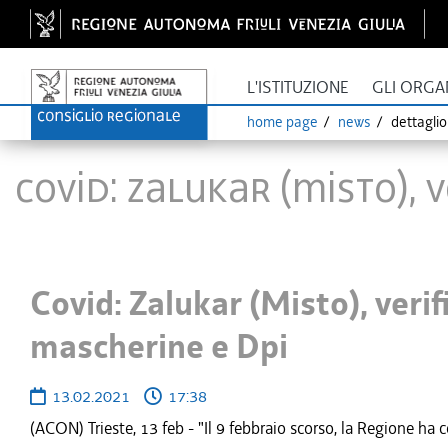
L'ISTITUZIONE
GLI ORGA
home page
news
dettagli
Covid: Zalukar (Misto), 
Covid: Zalukar (Misto), verif
mascherine e Dpi
13.02.2021
17:38
(ACON) Trieste, 13 feb - "Il 9 febbraio scorso, la Regione ha c