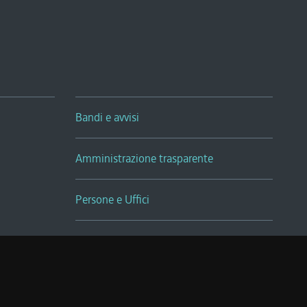
Bandi e avvisi
Amministrazione trasparente
Persone e Uffici
Sala Tiziano Tessitori