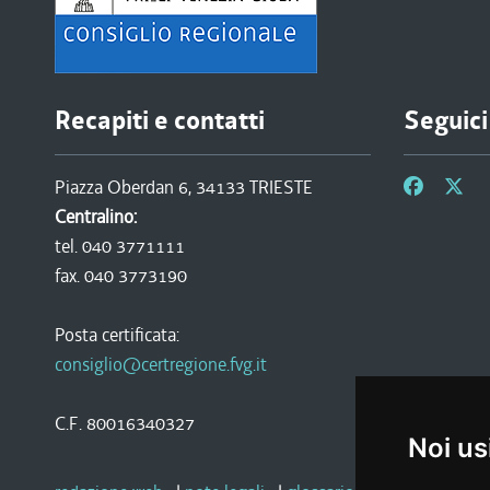
Recapiti e contatti
Seguici
Piazza Oberdan 6, 34133 TRIESTE
Centralino:
tel. 040 3771111
fax. 040 3773190
Posta certificata:
consiglio@certregione.fvg.it
C.F. 80016340327
Noi us