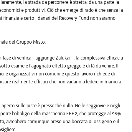
ramente, la strada da percorrere è stretta: da una parte la
ri economici e produttivi. Ciò che emerge di rado è che senza la
 si finanzia e certo i danari del Recovery Fund non saranno
onale del Gruppo Misto.
 fase di verifica - aggiunge Zalukar -, la complessiva efficacia
otto esame e l'agognato effetto gregge è di là da venire. Il
ici e organizzativi non comuni e questo lavoro richiede di
 misure realmente efficaci che non vadano a ledere in maniera
l'aperto sulle piste è pressoché nulla. Nelle seggiovie e negli
 imporre l'obbligo della mascherina FFP2, che protegge al 95%.
ata, avrebbero comunque preso una boccata di ossigeno e il
sigliere.