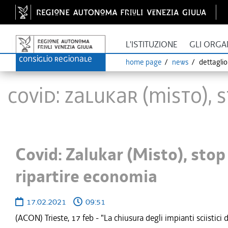
L'ISTITUZIONE
GLI ORGA
home page
news
dettagli
Covid: Zalukar (Misto),
Covid: Zalukar (Misto), stop 
ripartire economia
17.02.2021
09:51
(ACON) Trieste, 17 feb - "La chiusura degli impianti sciistici