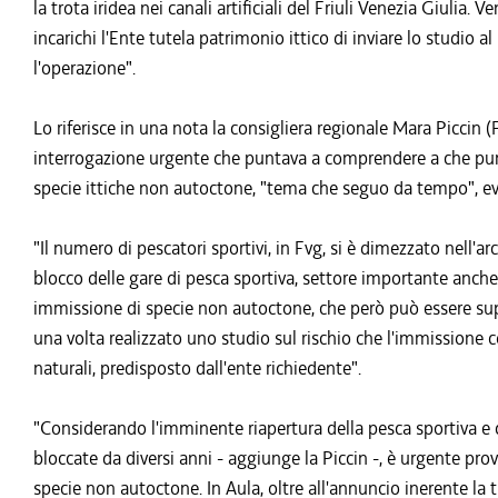
la trota iridea nei canali artificiali del Friuli Venezia Giulia.
incarichi l'Ente tutela patrimonio ittico di inviare lo studio 
l'operazione".
Lo riferisce in una nota la consigliera regionale Mara Piccin (F
interrogazione urgente che puntava a comprendere a che punt
specie ittiche non autoctone, "tema che seguo da tempo", evi
"Il numero di pescatori sportivi, in Fvg, si è dimezzato nell'a
blocco delle gare di pesca sportiva, settore importante anche d
immissione di specie non autoctone, che però può essere supe
una volta realizzato uno studio sul rischio che l'immissione 
naturali, predisposto dall'ente richiedente".
"Considerando l'imminente riapertura della pesca sportiva e c
bloccate da diversi anni - aggiunge la Piccin -, è urgente pro
specie non autoctone. In Aula, oltre all'annuncio inerente la tro