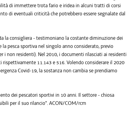
tà di immettere trota fario e iridea in alcuni tratti di corsi
to di eventuali criticità che potrebbero essere segnalate dal
orda la consigliera - testimoniano la costante diminuzione dei
 la pesca sportiva nel singolo anno considerato, previo
 i non residenti). Nel 2010, i documenti rilasciati ai residenti
ati rispettivamente 11.143 e 516. Volendo considerare il 2020
mergenza Covid-19, la sostanza non cambia se prendiamo
to dei pescatori sportivi in 10 anni. Il settore - chiosa
ssibili per il suo rilancio". ACON/COM/rcm