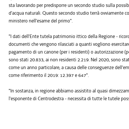
sta lavorando per predisporre un secondo studio sulla possibili
d'acqua naturali. Questo secondo studio terrà ovviamente con
ministero nell'esame del primo".
"I dati dell'Ente tutela patrimonio ittico della Regione - ric
documenti che vengono rilasciati a quanti vogliono esercitare
pagamento di un canone (per i residenti) o autorizzazione (per
sono stati 20.833, ai non residenti 2.219. Nel 2020, sono st
come un anno particolare, a causa delle conseguenze dell'e
come riferimento il 2019: 12.397 e 647".
"In sostanza, in regione abbiamo assistito al quasi dimezzamen
l'esponente di Centrodestra - necessita di tutte le tutele po