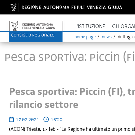
L'ISTITUZIONE
GLI ORGA
home page
news
dettagli
Pesca sportiva: Piccin (
Pesca sportiva: Piccin (FI),
rilancio settore
17.02.2021
16:20
(ACON) Trieste, 17 feb - "La Regione ha ultimato un primo stu