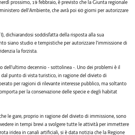
 Venerdì prossimo, 19 febbraio, è previsto che la Giunta regionale
al ministero dell'Ambiente, che avrà poi 60 giorni per autorizzare
I), dichiarandosi soddisfatta della risposta alla sua
o siano studio e tempistiche per autorizzare l'immissione di
denzia la forzista.
rco dell'ultimo decennio - sottolinea -. Uno dei problemi è il
al punto di vista turistico, in ragione del divieto di
rato per ragioni di rilevante interesse pubblico, ma soltanto
comporta per la conservazione delle specie e degli habitat
he le gare, proprio in ragione del divieto di immissione, sono
vvedere in tempi brevi a svolgere tutte le attività per immettere
ta iridea in canali artificiali, si è data notizia che la Regione