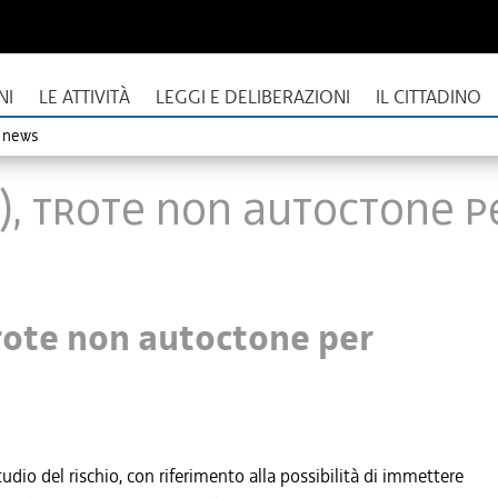
NI
LE ATTIVITÀ
LEGGI E DELIBERAZIONI
IL CITTADINO
o news
FI), trote non autoctone 
 trote non autoctone per
dio del rischio, con riferimento alla possibilità di immettere