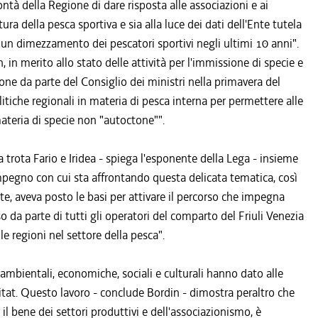
lontà della Regione di dare risposta alle associazioni e ai
ura della pesca sportiva e sia alla luce dei dati dell'Ente tutela
un dimezzamento dei pescatori sportivi negli ultimi 10 anni".
 in merito allo stato delle attività per l'immissione di specie e
ne da parte del Consiglio dei ministri nella primavera del
tiche regionali in materia di pesca interna per permettere alle
materia di specie non "autoctone"".
 trota Fario e Iridea - spiega l'esponente della Lega - insieme
'impegno con cui sta affrontando questa delicata tematica, così
e, aveva posto le basi per attivare il percorso che impegna
 da parte di tutti gli operatori del comparto del Friuli Venezia
e regioni nel settore della pesca".
ambientali, economiche, sociali e culturali hanno dato alle
abitat. Questo lavoro - conclude Bordin - dimostra peraltro che
l bene dei settori produttivi e dell'associazionismo, è