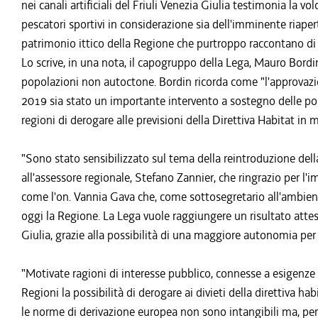
nei canali artificiali del Friuli Venezia Giulia testimonia la vo
pescatori sportivi in considerazione sia dell'imminente riapert
patrimonio ittico della Regione che purtroppo raccontano di 
Lo scrive, in una nota, il capogruppo della Lega, Mauro Bordin,
popolazioni non autoctone. Bordin ricorda come "l'approvazio
2019 sia stato un importante intervento a sostegno delle poli
regioni di derogare alle previsioni della Direttiva Habitat in 
"Sono stato sensibilizzato sul tema della reintroduzione della
all'assessore regionale, Stefano Zannier, che ringrazio per l
come l'on. Vannia Gava che, come sottosegretario all'ambient
oggi la Regione. La Lega vuole raggiungere un risultato atteso
Giulia, grazie alla possibilità di una maggiore autonomia per l
"Motivate ragioni di interesse pubblico, connesse a esigenze 
Regioni la possibilità di derogare ai divieti della direttiva h
le norme di derivazione europea non sono intangibili ma, per i