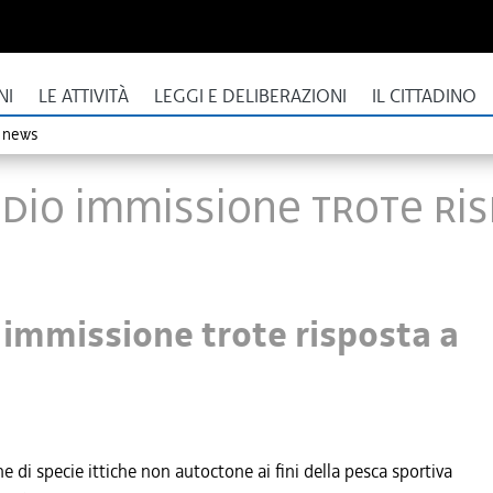
NI
LE ATTIVITÀ
LEGGI E DELIBERAZIONI
IL CITTADINO
o news
tudio immissione trote ri
 immissione trote risposta a
e di specie ittiche non autoctone ai fini della pesca sportiva