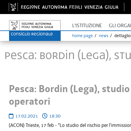
L'ISTITUZIONE
GLI ORGA
home page
news
dettagli
Pesca: Bordin (Lega), s
Pesca: Bordin (Lega), studio
operatori
17.02.2021
18:30
(ACON) Trieste, 17 feb - "Lo studio del rischio per l'immission