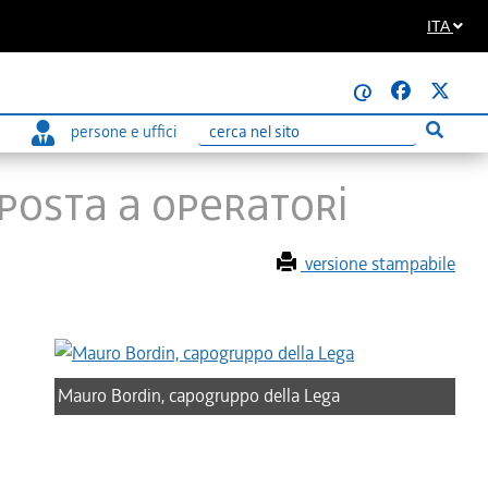
ITA
@
persone e uffici
Esegui r
Ricerca
sposta a operatori
versione stampabile
Mauro Bordin, capogruppo della Lega