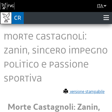
ITA
Morte Castagnoli:
Zanin, sincero impegno
politico e passione
sportiva
versione stampabile
Morte Castagnoli: Zanin,