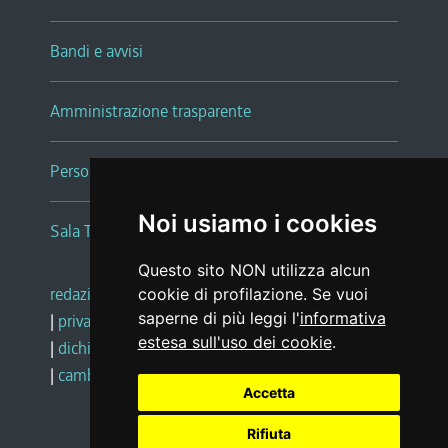
Bandi e avvisi
Amministrazione trasparente
Persone e Uffici
Noi usiamo i cookies
Sala Tiziano Tessitori
Questo sito NON utilizza alcun
redazione web
|
note legali
|
glossario
cookie di profilazione. Se vuoi
saperne di più leggi l'
informativa
|
privacy
|
social media policy
estesa sull'uso dei cookie
.
|
dichiarazione di accessibilità
|
feedback
|
cambio preferenze cookie
Accetta
Rifiuta
Realizzato da